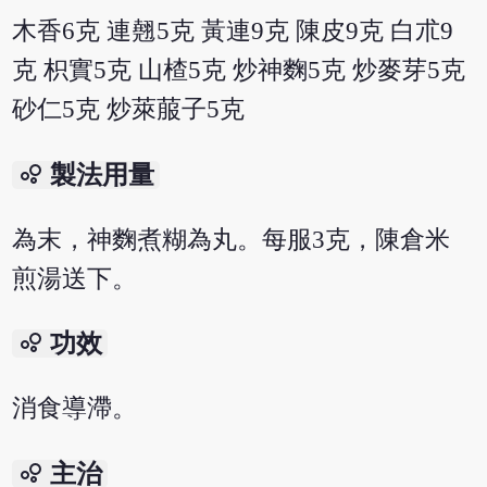
木香6克 連翹5克 黃連9克 陳皮9克 白朮9
克 枳實5克 山楂5克 炒神麴5克 炒麥芽5克
砂仁5克 炒萊菔子5克
bubble_chart
製法用量
為末，神麴煮糊為丸。每服3克，陳倉米
煎湯送下。
bubble_chart
功效
消食導滯。
bubble_chart
主治