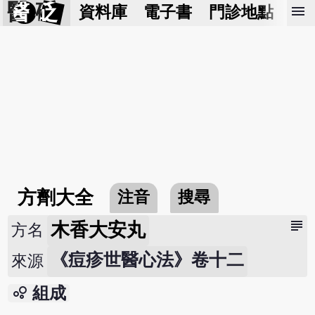
醫 砭
menu
資料庫
電子書
門診地點
預
方劑大全
注音
搜尋
subject
木香大安丸
方名
《痘疹世醫心法》卷十二
來源
bubble_chart
組成