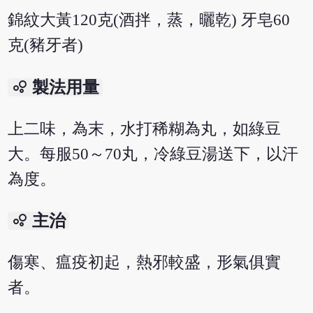
錦紋大黃120克(酒拌，蒸，曬乾) 牙皂60
克(豬牙者)
bubble_chart
製法用量
上二味，為末，水打稀糊為丸，如綠豆
大。每服50～70丸，冷綠豆湯送下，以汗
為度。
bubble_chart
主治
傷寒、瘟疫初起，熱邪較盛，形氣俱實
者。