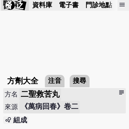
醫 砭
menu
資料庫
電子書
門診地點
預
方劑大全
注音
搜尋
subject
二聖救苦丸
方名
《萬病回春》卷二
來源
bubble_chart
組成