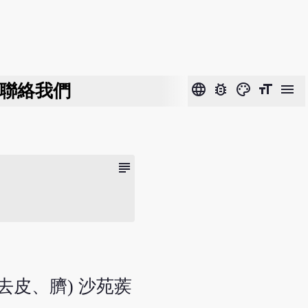
聯絡我們
language
bug_report
color_lens
format_size
menu
subject
，去皮、臍) 沙苑蒺