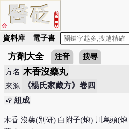
醫
砭
沈
藥
home
子
資料庫
電子書
方劑大全
注音
搜尋
木香沒藥丸
方名
《楊氏家藏方》卷四
來源
組成
bubble_chart
木香 沒藥(別研) 白附子(炮) 川烏頭(