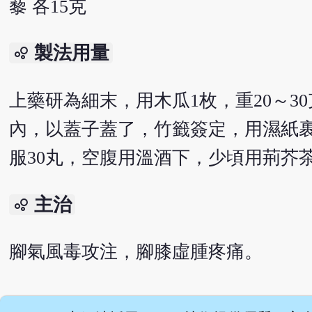
藜 各15克
製法用量
bubble_chart
上藥研為細末，用木瓜1枚，重20～3
內，以蓋子蓋了，竹籤簽定，用濕紙
服30丸，空腹用溫酒下，少頃用荊芥
主治
bubble_chart
腳氣風毒攻注，腳膝虛腫疼痛。