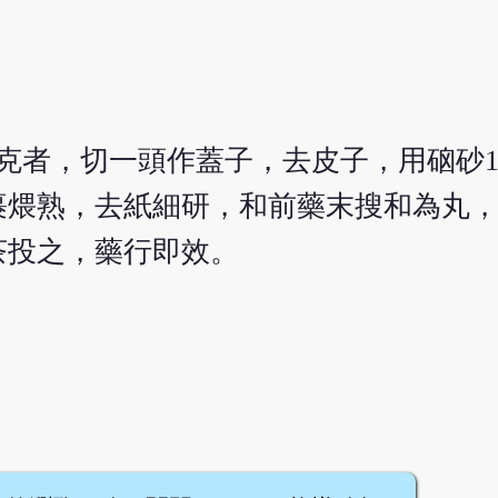
0克者，切一頭作蓋子，去皮子，用硇砂
裹煨熟，去紙細研，和前藥末搜和為丸
茶投之，藥行即效。