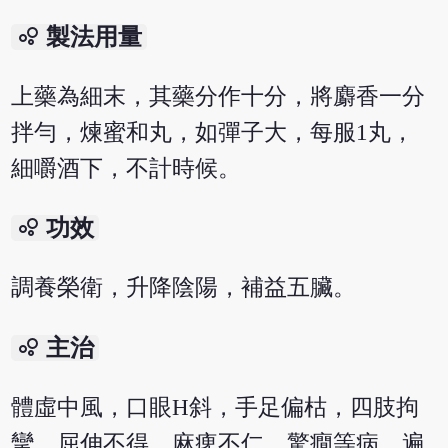
bubble_chart
製法用量
上藥為細末，其藥分作十分，將麝香一分
拌勻，煉蜜和丸，如彈子大，每服1丸，
細嚼酒下，不計時候。
bubble_chart
功效
調養榮衛，升降陰陽，補益五臟。
bubble_chart
主治
體虛中風，口眼Н斜，手足偏枯，四肢拘
攣，屈伸不得，麻痺不仁，驚癇等病，遍