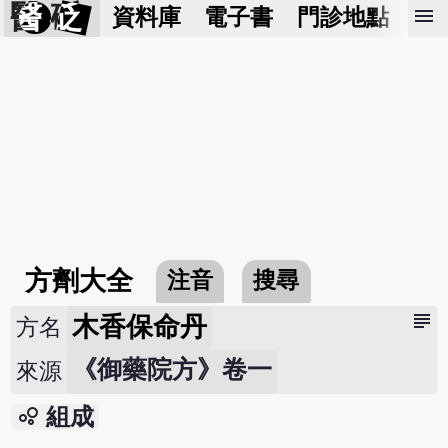
醫 砭
menu
資料庫
電子書
門診地點
預
方劑大全
注音
搜尋
subject
木香保命丹
方名
《御藥院方》卷一
來源
bubble_chart
組成