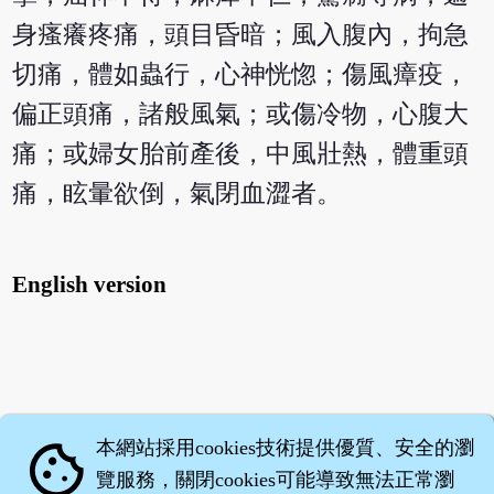
身瘙癢疼痛，頭目昏暗；風入腹內，拘急
切痛，體如蟲行，心神恍惚；傷風瘴疫，
偏正頭痛，諸般風氣；或傷冷物，心腹大
痛；或婦女胎前產後，中風壯熱，體重頭
痛，眩暈欲倒，氣閉血澀者。
English version
本網站採用cookies技術提供優質、安全的瀏
cookie
覽服務，關閉cookies可能導致無法正常瀏