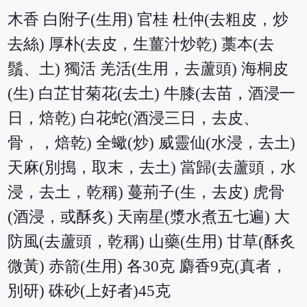
木香 白附子(生用) 官桂 杜仲(去粗皮，炒
去絲) 厚朴(去皮，生薑汁炒乾) 藁本(去
鬚、土) 獨活 羌活(生用，去蘆頭) 海桐皮
(生) 白芷甘菊花(去土) 牛膝(去苗，酒浸一
日，焙乾) 白花蛇(酒浸三日，去皮、
骨，，焙乾) 全蠍(炒) 威靈仙(水浸，去土)
天麻(別搗，取末，去土) 當歸(去蘆頭，水
浸，去土，乾稱) 蔓荊子(生，去皮) 虎骨
(酒浸，或酥炙) 天南星(漿水煮五七遍) 大
防風(去蘆頭，乾稱) 山藥(生用) 甘草(酥炙
微黃) 赤箭(生用) 各30克 麝香9克(真者，
別研) 硃砂(上好者)45克