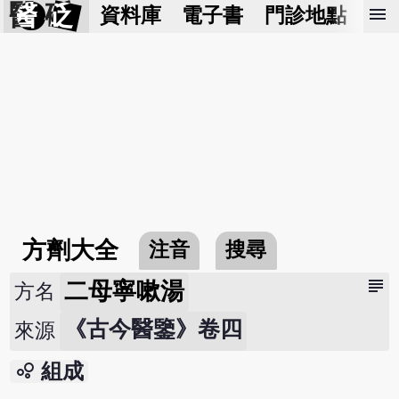
醫 砭
menu
資料庫
電子書
門診地點
預
方劑大全
注音
搜尋
subject
二母寧嗽湯
方名
《古今醫鑒》卷四
來源
bubble_chart
組成