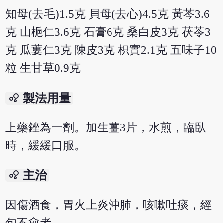
知母(去毛)1.5克 貝母(去心)4.5克 黃芩3.6
克 山梔仁3.6克 石膏6克 桑白皮3克 茯苓3
克 瓜蔞仁3克 陳皮3克 枳實2.1克 五味子10
粒 生甘草0.9克
bubble_chart
製法用量
上藥銼為一劑。加生薑3片，水煎，臨臥
時，緩緩口服。
bubble_chart
主治
因傷酒食，胃火上炎沖肺，咳嗽吐痰，經
旬不愈者。