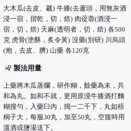
大木瓜(去皮、瓤) 牛膝(去蘆頭，用無灰酒
浸一宿，揩乾，切，焙) 肉蓯蓉(酒浸一
宿，切，焙) 天麻(透明者，切，焙) 各500
克 虎骨(塗酥，炙令黃) 沒藥(別研) 川烏頭
(炮，去皮、臍) 山藥 各120克
bubble_chart
製法用量
上藥將木瓜蒸爛，研作糊，餘藥為末，共
和為丸。如和不就，更用原浸牛膝酒打麵
糊搜勻，入藥臼內，搗一二千下，丸如梧
桐子大，每服30丸，加至50丸，空腹時用
溫酒或鹽湯送下。