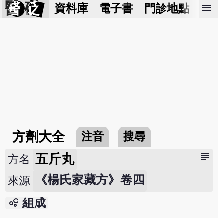
醫 砭
menu
資料庫
電子書
門診地點
預
方劑大全
注音
搜尋
subject
五斤丸
方名
《楊氏家藏方》卷四
來源
bubble_chart
組成