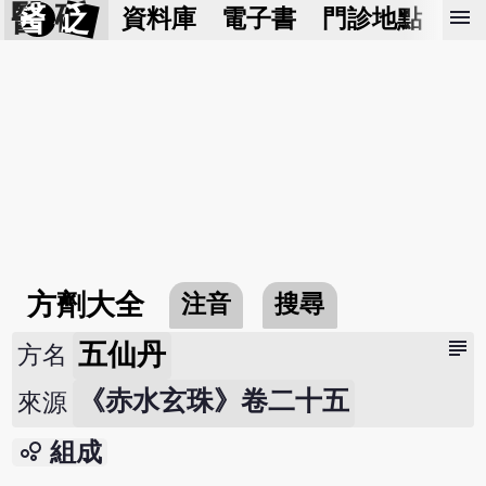
醫 砭
menu
資料庫
電子書
門診地點
預
方劑大全
注音
搜尋
subject
五仙丹
方名
《赤水玄珠》卷二十五
來源
bubble_chart
組成