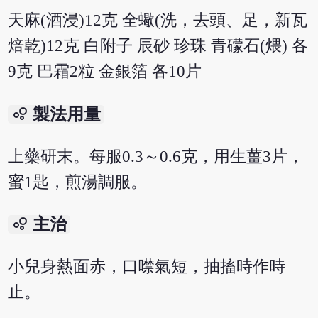
天麻(酒浸)12克 全蠍(洗，去頭、足，新瓦
焙乾)12克 白附子 辰砂 珍珠 青礞石(煨) 各
9克 巴霜2粒 金銀箔 各10片
bubble_chart
製法用量
上藥研末。每服0.3～0.6克，用生薑3片，
蜜1匙，煎湯調服。
bubble_chart
主治
小兒身熱面赤，口噤氣短，抽搐時作時
止。