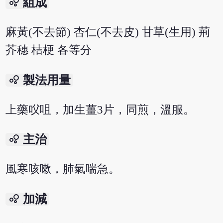
bubble_chart
組成
麻黃(不去節) 杏仁(不去皮) 甘草(生用) 荊
芥穗 桔梗 各等分
bubble_chart
製法用量
上藥㕮咀，加生薑3片，同煎，溫服。
bubble_chart
主治
風寒咳嗽，肺氣喘急。
bubble_chart
加減