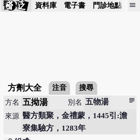
醫 砭
menu
資料庫
電子書
門診地點
預
方劑大全
注音
搜尋
subject
五拗湯
五物湯
方名
別名
醫方類聚，金禮蒙，1445引:澹
來源
寮集驗方，1283年