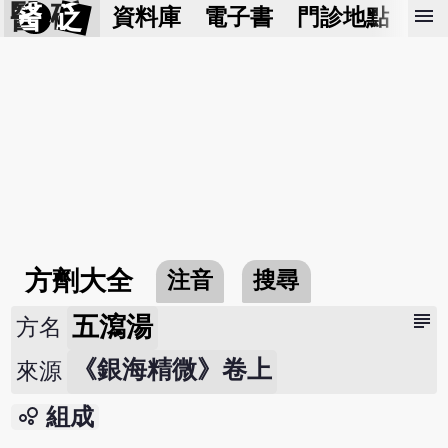
醫 砭
menu
資料庫
電子書
門診地點
預
方劑大全
注音
搜尋
subject
五瀉湯
方名
《銀海精微》卷上
來源
bubble_chart
組成