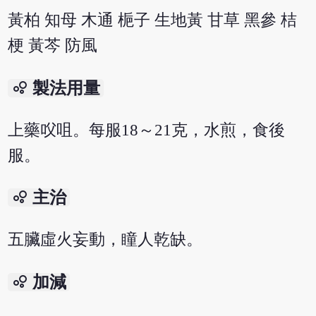
黃柏 知母 木通 梔子 生地黃 甘草 黑參 桔
梗 黃芩 防風
bubble_chart
製法用量
上藥㕮咀。每服18～21克，水煎，食後
服。
bubble_chart
主治
五臟虛火妄動，瞳人乾缺。
bubble_chart
加減