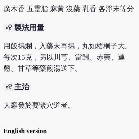
廣木香 五靈脂 麻黃 沒藥 乳香 各淨末等分
bubble_chart
製法用量
用飯搗爛，入藥末再搗，丸如梧桐子大。
每次15克，另以川芎、當歸、赤藥、連
翹、甘草等藥煎湯送下。
bubble_chart
主治
大癰發於要緊穴道者。
English version