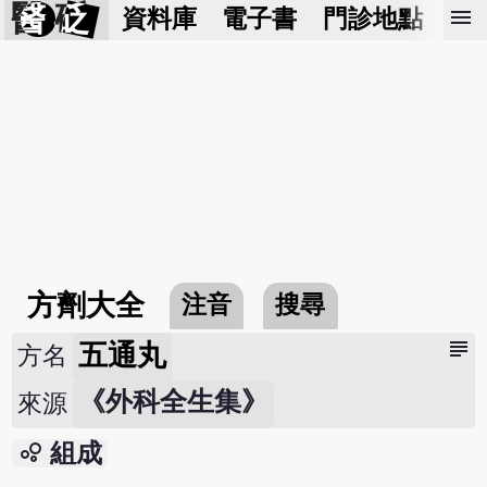
醫 砭
menu
資料庫
電子書
門診地點
預
方劑大全
注音
搜尋
subject
五通丸
方名
《外科全生集》
來源
bubble_chart
組成