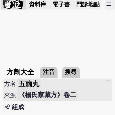
醫 砭
menu
資料庫
電子書
門診地點
預
方劑大全
注音
搜尋
subject
五癇丸
方名
《楊氏家藏方》卷二
來源
bubble_chart
組成