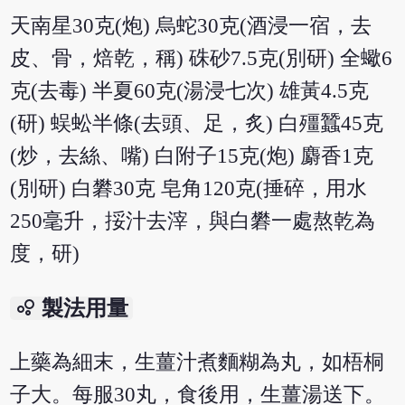
天南星30克(炮) 烏蛇30克(酒浸一宿，去
皮、骨，焙乾，稱) 硃砂7.5克(別研) 全蠍6
克(去毒) 半夏60克(湯浸七次) 雄黃4.5克
(研) 蜈蚣半條(去頭、足，炙) 白殭蠶45克
(炒，去絲、嘴) 白附子15克(炮) 麝香1克
(別研) 白礬30克 皂角120克(捶碎，用水
250毫升，挼汁去滓，與白礬一處熬乾為
度，研)
bubble_chart
製法用量
上藥為細末，生薑汁煮麵糊為丸，如梧桐
子大。每服30丸，食後用，生薑湯送下。