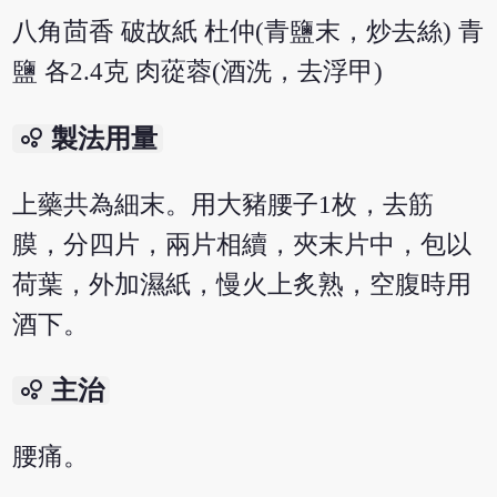
八角茴香 破故紙 杜仲(青鹽末，炒去絲) 青
鹽 各2.4克 肉蓯蓉(酒洗，去浮甲)
bubble_chart
製法用量
上藥共為細末。用大豬腰子1枚，去筋
膜，分四片，兩片相續，夾末片中，包以
荷葉，外加濕紙，慢火上炙熟，空腹時用
酒下。
bubble_chart
主治
腰痛。