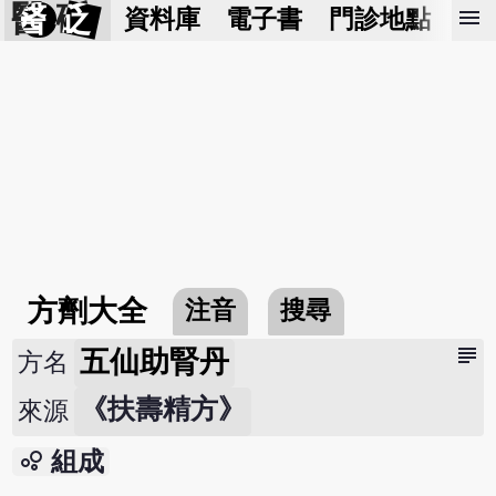
醫 砭
menu
資料庫
電子書
門診地點
預
方劑大全
注音
搜尋
subject
五仙助腎丹
方名
《扶壽精方》
來源
bubble_chart
組成