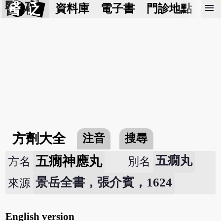
醫 砭
menu
資料庫
電子書
門診地點
預
方劑大全
注音
搜尋
五癇神應丸
五癇丸
方名
別名
景岳全書，張介賓，1624
來源
English version