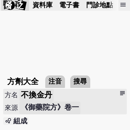
醫 砭
menu
資料庫
電子書
門診地點
預
方劑大全
注音
搜尋
subject
不換金丹
方名
《御藥院方》卷一
來源
bubble_chart
組成