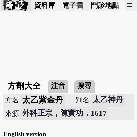
醫 砭
menu
資料庫
電子書
門診地點
預
方劑大全
注音
搜尋
太乙紫金丹
太乙神丹
方名
別名
外科正宗，陳實功，1617
來源
English version