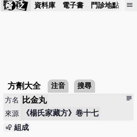
醫 砭
menu
資料庫
電子書
門診地點
預
方劑大全
注音
搜尋
subject
比金丸
方名
《楊氏家藏方》卷十七
來源
bubble_chart
組成