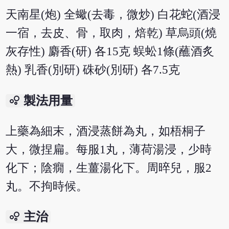
天南星(炮) 全蠍(去毒，微炒) 白花蛇(酒浸
一宿，去皮、骨，取肉，焙乾) 草烏頭(燒
灰存性) 麝香(研) 各15克 蜈蚣1條(蘸酒炙
熱) 乳香(別研) 硃砂(別研) 各7.5克
bubble_chart
製法用量
上藥為細末，酒浸蒸餅為丸，如梧桐子
大，微捏扁。每服1丸，薄荷湯浸，少時
化下；陰癇，生薑湯化下。周晬兒，服2
丸。不拘時候。
bubble_chart
主治