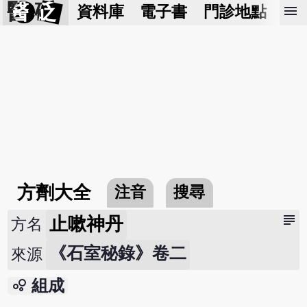
醫 砭
menu
資料庫
電子書
門診地點
預
方劑大全
注音
搜尋
subject
止嗽神丹
方名
《石室秘錄》卷二
來源
bubble_chart
組成