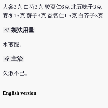
人參3克 白芍3克 酸棗仁6克 北五味子3克
麥冬15克 蘇子3克 益智仁1.5克 白芥子3克
bubble_chart
製法用量
水煎服。
bubble_chart
主治
久漱不已。
English version