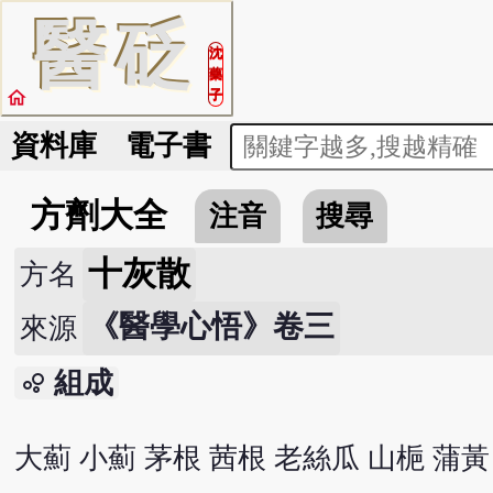
醫
砭
沈
藥
home
子
資料庫
電子書
方劑大全
注音
搜尋
十灰散
方名
《醫學心悟》卷三
來源
組成
bubble_chart
大薊 小薊 茅根 茜根 老絲瓜 山梔 蒲黃