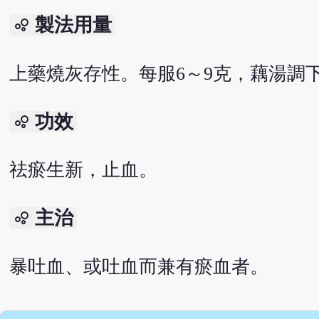
製法用量
bubble_chart
上藥燒灰存性。每服6～9克，藕湯調
功效
bubble_chart
祛瘀生新，止血。
主治
bubble_chart
暴吐血、或吐血而兼有瘀血者。