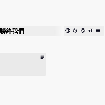
聯絡我們
language
bug_report
color_lens
format_size
menu
subject