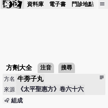
醫 砭
menu
資料庫
電子書
門診地點
預
方劑大全
注音
搜尋
subject
牛蒡子丸
方名
《太平聖惠方》卷六十六
來源
bubble_chart
組成