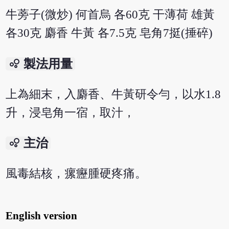
牛蒡子(微炒) 何首烏 各60克 干薄荷 雄黃
各30克 麝香 牛黃 各7.5克 皂角7挺(捶碎)
bubble_chart
製法用量
上為細末，入麝香、牛黃研令勻，以水1.8
升，浸皂角一宿，取汁，
bubble_chart
主治
風毒結核，瘰癧腫硬疼痛。
English version