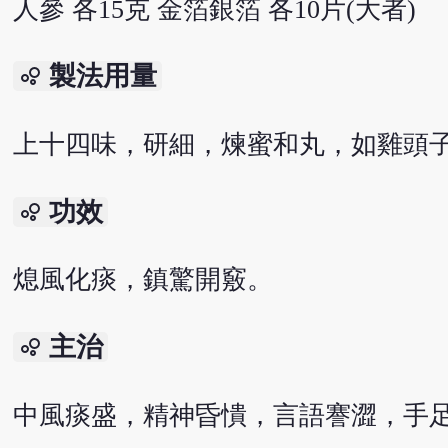
人參 各15克 金箔銀箔 各10片(大者)
製法用量
bubble_chart
上十四味，研細，煉蜜和丸，如雞頭子
功效
bubble_chart
熄風化痰，鎮驚開竅。
主治
bubble_chart
中風痰盛，精神昏憒，言語謇澀，手