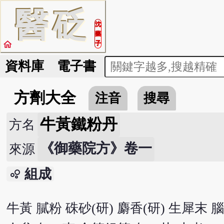
醫
砭
沈
藥
home
子
資料庫
電子書
方劑大全
注音
搜尋
牛黃鐵粉丹
方名
《御藥院方》卷一
來源
組成
bubble_chart
牛黃 膩粉 硃砂(研) 麝香(研) 生犀末 