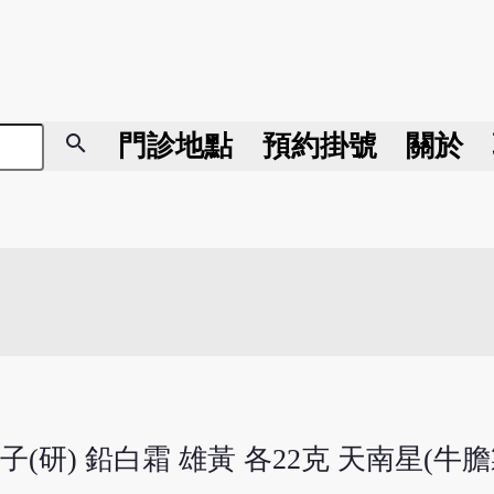
search
門診地點
預約掛號
關於
腦子(研) 鉛白霜 雄黃 各22克 天南星(牛