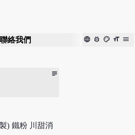
聯絡我們
language
bug_report
color_lens
format_size
menu
subject
膽製) 鐵粉 川甜消