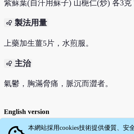
紫蘇葉(自汗用蘇子) 山梔仁(炒) 各3克 
製法用量
bubble_chart
上藥加生薑5片，水煎服。
主治
bubble_chart
氣鬱，胸滿脅痛，脈沉而澀者。
English version
本網站採用cookies技術提供優質、安