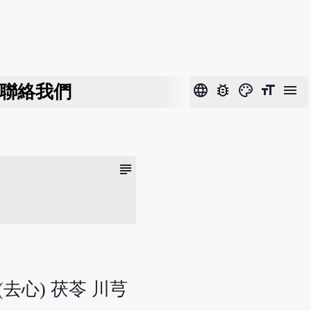
聯絡我們
language
bug_report
color_lens
format_size
menu
subject
去心) 茯苓 川芎