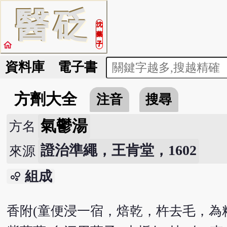
醫
砭
沈
藥
home
子
資料庫
電子書
方劑大全
注音
搜尋
氣鬱湯
方名
證治準繩，王肯堂，1602
來源
組成
bubble_chart
香附(童便浸一宿，焙乾，杵去毛，為粗末)