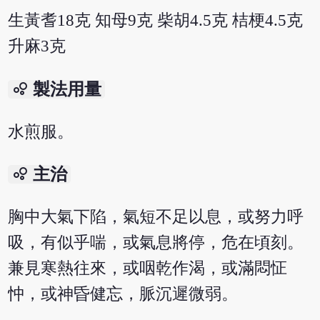
生黃耆18克 知母9克 柴胡4.5克 桔梗4.5克
升麻3克
bubble_chart
製法用量
水煎服。
bubble_chart
主治
胸中大氣下陷，氣短不足以息，或努力呼
吸，有似乎喘，或氣息將停，危在頃刻。
兼見寒熱往來，或咽乾作渴，或滿悶怔
忡，或神昏健忘，脈沉遲微弱。