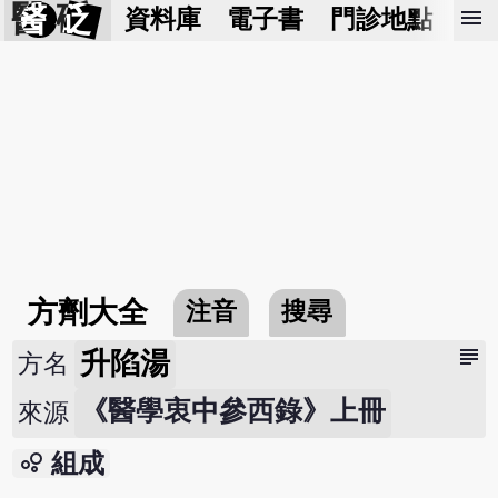
醫 砭
menu
資料庫
電子書
門診地點
預
方劑大全
注音
搜尋
subject
升陷湯
方名
《醫學衷中參西錄》上冊
來源
bubble_chart
組成