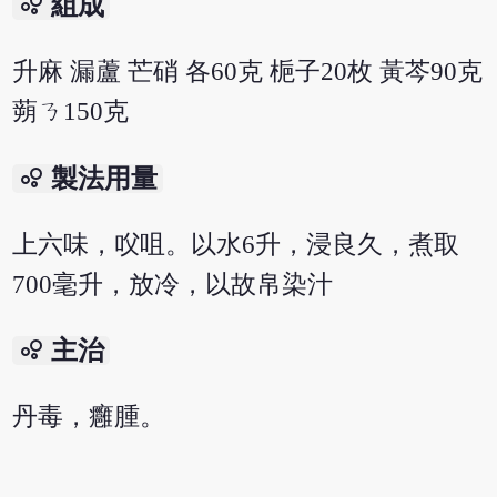
bubble_chart
組成
升麻 漏蘆 芒硝 各60克 梔子20枚 黃芩90克
蒴ㄋ150克
bubble_chart
製法用量
上六味，㕮咀。以水6升，浸良久，煮取
700毫升，放冷，以故帛染汁
bubble_chart
主治
丹毒，癰腫。