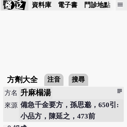
醫 砭
menu
資料庫
電子書
門診地點
預
方劑大全
注音
搜尋
subject
升麻榻湯
方名
備急千金要方，孫思邈，650引:
來源
小品方，陳延之，473前