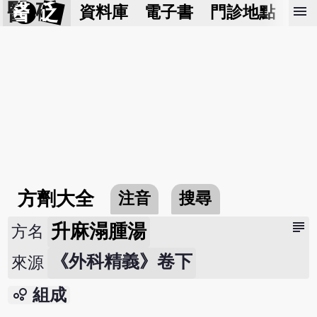
醫 砭
menu
資料庫
電子書
門診地點
預
方劑大全
注音
搜尋
subject
升麻溻腫湯
方名
《外科精義》卷下
來源
bubble_chart
組成