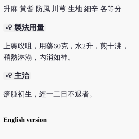
升麻 黃耆 防風 川芎 生地 細辛 各等分
bubble_chart
製法用量
上藥㕮咀，用藥60克，水2升，煎十沸，
稍熱淋溻，內消如神。
bubble_chart
主治
瘡腫初生，經一二日不退者。
English version