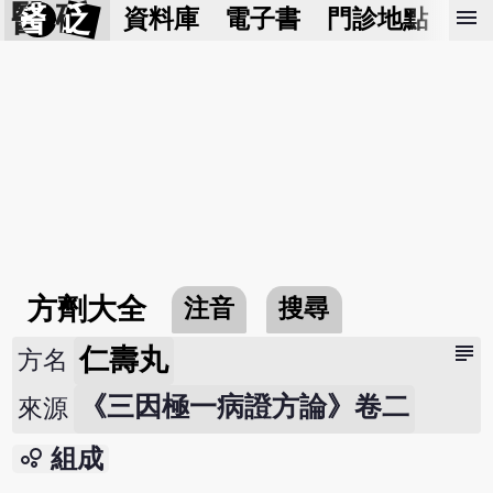
醫 砭
menu
資料庫
電子書
門診地點
預
方劑大全
注音
搜尋
subject
仁壽丸
方名
《三因極一病證方論》卷二
來源
bubble_chart
組成