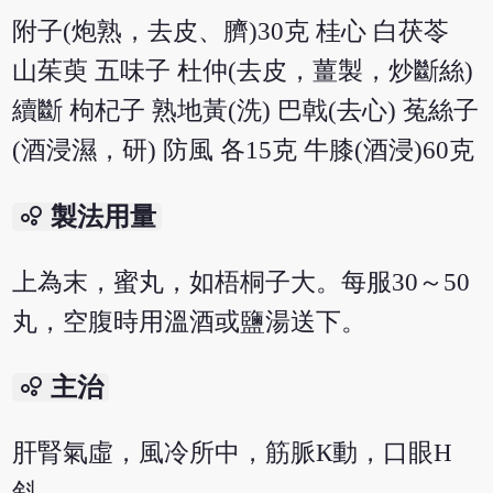
附子(炮熟，去皮、臍)30克 桂心 白茯苓
山茱萸 五味子 杜仲(去皮，薑製，炒斷絲)
續斷 枸杞子 熟地黃(洗) 巴戟(去心) 菟絲子
(酒浸濕，研) 防風 各15克 牛膝(酒浸)60克
bubble_chart
製法用量
上為末，蜜丸，如梧桐子大。每服30～50
丸，空腹時用溫酒或鹽湯送下。
bubble_chart
主治
肝腎氣虛，風冷所中，筋脈К動，口眼Н
斜。