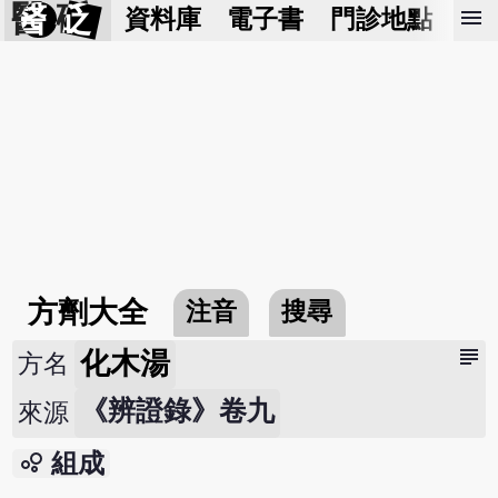
醫 砭
menu
資料庫
電子書
門診地點
預
方劑大全
注音
搜尋
subject
化木湯
方名
《辨證錄》卷九
來源
bubble_chart
組成