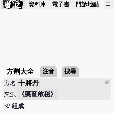
醫 砭
menu
資料庫
電子書
門診地點
預
方劑大全
注音
搜尋
subject
十將丹
方名
《藥奩啟秘》
來源
bubble_chart
組成