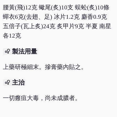
腰黃(飛)12克 蠍尾(炙)10支 蜈蚣(炙)10條
蟬衣6克(去翅、足) 冰片1.2克 麝香0.9克
五倍子(瓦上炙)24克 炙甲片9克 半夏 南星
各12克
bubble_chart
製法用量
上藥研極細末。摻膏藥內貼之。
bubble_chart
主治
一切癰疽大毒，尚未成膿者。