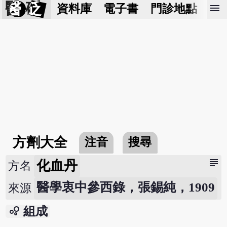
醫 砭
menu
資料庫
電子書
門診地點
預
方劑大全
注音
搜尋
subject
化血丹
方名
醫學衷中參西錄，張錫純，1909
來源
bubble_chart
組成