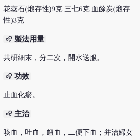
花蕊石(煅存性)9克 三七6克 血餘炭(煅存
性)3克
bubble_chart
製法用量
共研細末，分二次，開水送服。
bubble_chart
功效
止血化瘀。
bubble_chart
主治
咳血，吐血，衄血，二便下血；并治婦女