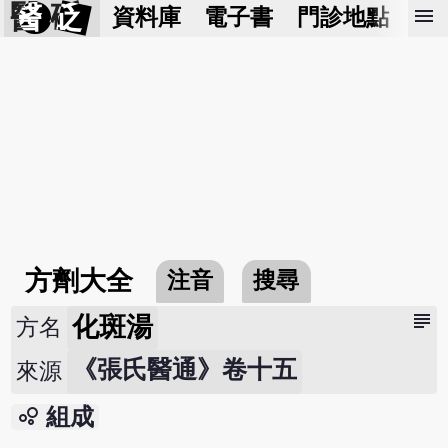
醫 砭
menu
資料庫
電子書
門診地點
預
方劑大全
注音
搜尋
subject
化斑湯
方名
《張氏醫通》卷十五
來源
bubble_chart
組成