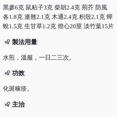
黑參6克 鼠粘子3克 柴胡2.4克 荊芥 防風
各1.8克 連翹2.1克 木通2.4克 枳殼2.1克 蟬
蛻1.5克 生甘草1.2克 燈心20莖 淡竹葉15片
bubble_chart
製法用量
水煎，溫服，一日二三次。
bubble_chart
功效
化斑稼疹。
bubble_chart
主治