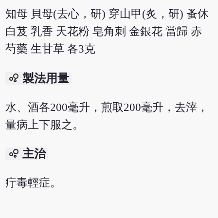
知母 貝母(去心，研) 穿山甲(炙，研) 蚤休
白芨 乳香 天花粉 皂角刺 金銀花 當歸 赤
芍藥 生甘草 各3克
bubble_chart
製法用量
水、酒各200毫升，煎取200毫升，去滓，
量病上下服之。
bubble_chart
主治
疔毒輕症。