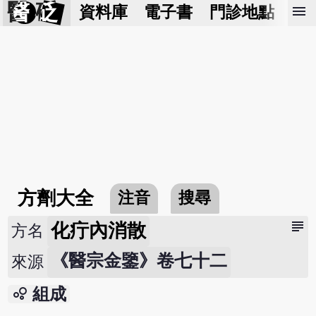
醫 砭
menu
資料庫
電子書
門診地點
預
方劑大全
注音
搜尋
subject
化疔內消散
方名
《醫宗金鑒》卷七十二
來源
bubble_chart
組成