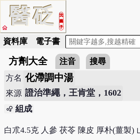
醫
砭
沈
藥
home
子
資料庫
電子書
方劑大全
注音
搜尋
化滯調中湯
方名
證治準繩，王肯堂，1602
來源
組成
bubble_chart
白朮4.5克 人參 茯苓 陳皮 厚朴(薑製)