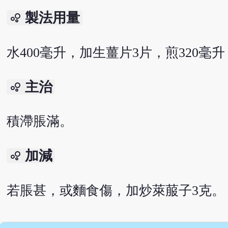
製法用量
bubble_chart
水400毫升，加生薑片3片，煎320毫
主治
bubble_chart
積滯脹滿。
加減
bubble_chart
若脹甚，或麵食傷，加炒萊菔子3克。