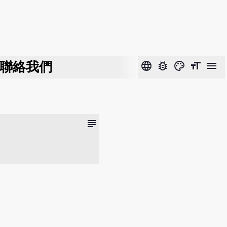
聯絡我們
language
bug_report
color_lens
format_size
menu
subject