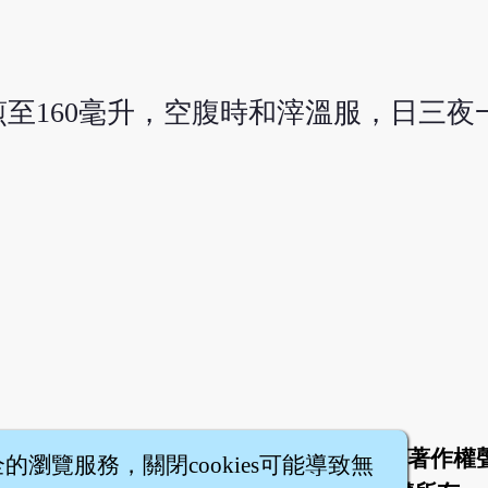
煎至160毫升，空腹時和滓溫服，日三夜
。
於
聯絡我們
服務條款
隱私權條款
著作權
|
|
|
|
全的瀏覽服務，關閉cookies可能導致無