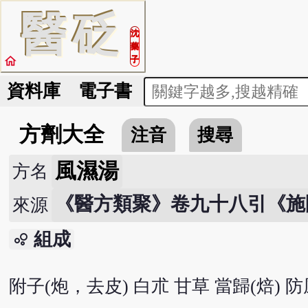
醫
砭
沈
藥
home
子
資料庫
電子書
方劑大全
注音
搜尋
風濕湯
方名
《醫方類聚》卷九十八引《施
來源
組成
bubble_chart
附子(炮，去皮) 白朮 甘草 當歸(焙) 防