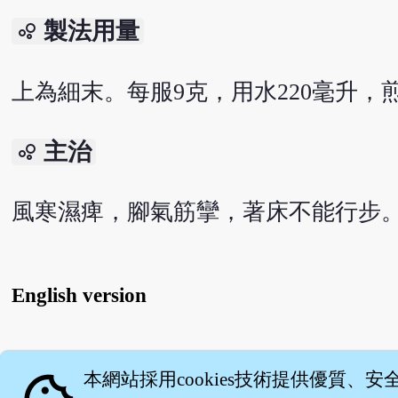
製法用量
bubble_chart
上為細末。每服9克，用水220毫升，
主治
bubble_chart
風寒濕痺，腳氣筋攣，著床不能行步
English version
關
本網站採用cookies技術提供優質、安