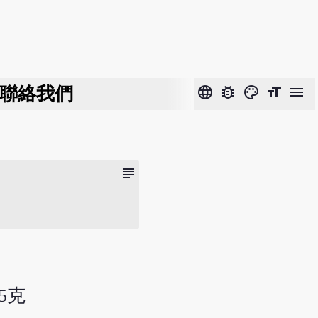
聯絡我們
language
bug_report
color_lens
format_size
menu
subject
5克