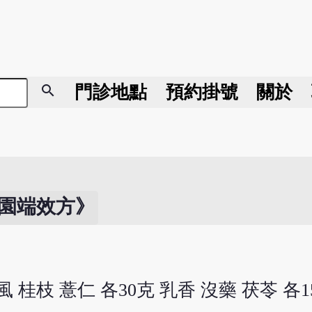
search
門診地點
預約掛號
關於
園端效方》
風 桂枝 薏仁 各30克 乳香 沒藥 茯苓 各1