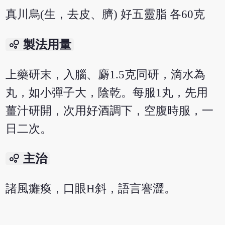
真川烏(生，去皮、臍) 好五靈脂 各60克
bubble_chart
製法用量
上藥研末，入腦、麝1.5克同研，滴水為
丸，如小彈子大，陰乾。每服1丸，先用
薑汁研開，次用好酒調下，空腹時服，一
日二次。
bubble_chart
主治
諸風癱瘓，口眼Н斜，語言謇澀。