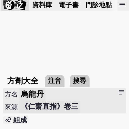
醫 砭
menu
資料庫
電子書
門診地點
預
方劑大全
注音
搜尋
subject
烏龍丹
方名
《仁齋直指》卷三
來源
bubble_chart
組成