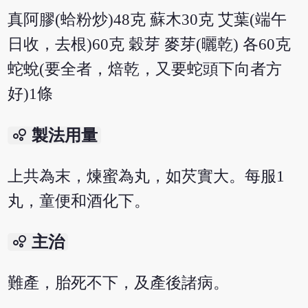
真阿膠(蛤粉炒)48克 蘇木30克 艾葉(端午
日收，去根)60克 穀芽 麥芽(曬乾) 各60克
蛇蛻(要全者，焙乾，又要蛇頭下向者方
好)1條
bubble_chart
製法用量
上共為末，煉蜜為丸，如芡實大。每服1
丸，童便和酒化下。
bubble_chart
主治
難產，胎死不下，及產後諸病。