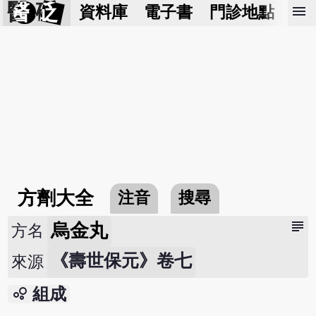
醫 砭
menu
資料庫
電子書
門診地點
預
方劑大全
注音
搜尋
subject
烏金丸
方名
《壽世保元》卷七
來源
bubble_chart
組成