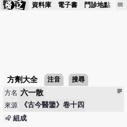
醫 砭
menu
資料庫
電子書
門診地點
預
方劑大全
注音
搜尋
subject
六一散
方名
《古今醫鑒》卷十四
來源
bubble_chart
組成