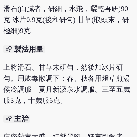
滑石(白膩者，研細，水飛，曬乾再研)90
克 冰片0.9克(後和研勻) 甘草(取頭末，研
極細)9克
bubble_chart
製法用量
上將滑石、甘草末研勻，然後加冰片研
勻。用敗毒散調下；春、秋各用燈草煎湯
候冷調服；夏月新汲泉水調服。三至五歲
服3克，十歲服6克。
bubble_chart
主治
痘疹熱毒太盛，紅紫黑陷，狂言引飲者。