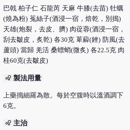
巴戟 柏子仁 石龍芮 天麻 牛膝(去苗) 牡蠣
(燒為粉) 菟絲子(酒浸一宿，焙乾，別搗)
天雄(炮裂，去皮、臍) 肉蓯蓉(酒浸一宿，
刮去皺皮，炙乾) 各30克 萆薢(銼) 防風(去
蘆頭) 當歸 羌活 桑螵蛸(微炙) 各22.5克 肉
桂60克(去皺皮)
bubble_chart
製法用量
上藥搗細羅為散。每於空腹時以溫酒調下
6克。
bubble_chart
主治