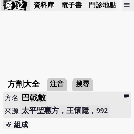
醫 砭
menu
資料庫
電子書
門診地點
預
方劑大全
注音
搜尋
subject
巴戟散
方名
太平聖惠方，王懷隱，992
來源
bubble_chart
組成