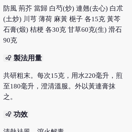
防風 荊芥 當歸 白芍(炒) 連翹(去心) 白朮
(土炒) 川芎 薄荷 麻黃 梔子 各15克 黃芩
石膏(煅) 桔梗 各30克 甘草60克(生) 滑石
90克
bubble_chart
製法用量
共研粗末。每次15克，用水220毫升，煎
至180毫升，澄清溫服。外以黃連膏抹
之。
bubble_chart
功效
清熱祛風，瀉火解毒。