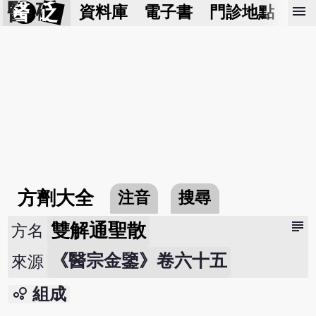
醫 砭
menu
資料庫
電子書
門診地點
預
方劑大全
注音
搜尋
subject
雙解通聖散
方名
《醫宗金鑒》卷六十五
來源
bubble_chart
組成