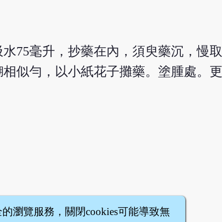
水75毫升，抄藥在內，須臾藥沉，慢
糊相似勻，以小紙花子攤藥。塗腫處。
全的瀏覽服務，關閉cookies可能導致無