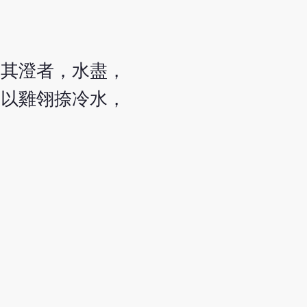
取其澄者，水盡，
更以雞翎捺冷水，