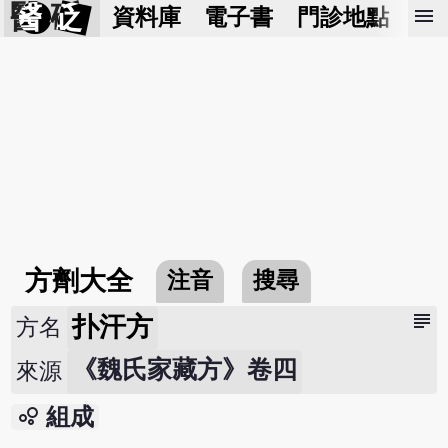
醫 砭
menu
資料庫
電子書
門診地點
預
方劑大全
注音
搜尋
subject
扑汗方
方名
《魏氏家藏方》卷四
來源
bubble_chart
組成