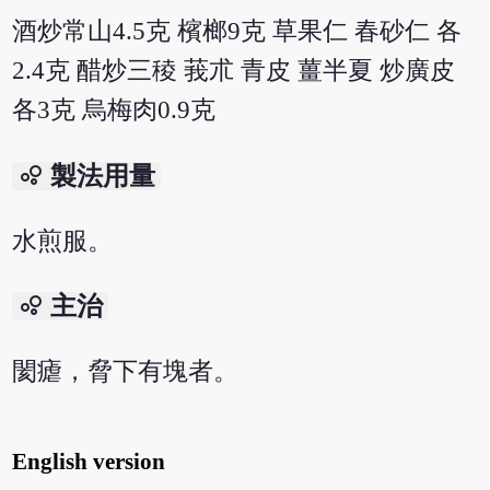
酒炒常山4.5克 檳榔9克 草果仁 春砂仁 各
2.4克 醋炒三稜 莪朮 青皮 薑半夏 炒廣皮
各3克 烏梅肉0.9克
bubble_chart
製法用量
水煎服。
bubble_chart
主治
閡瘧，脅下有塊者。
English version