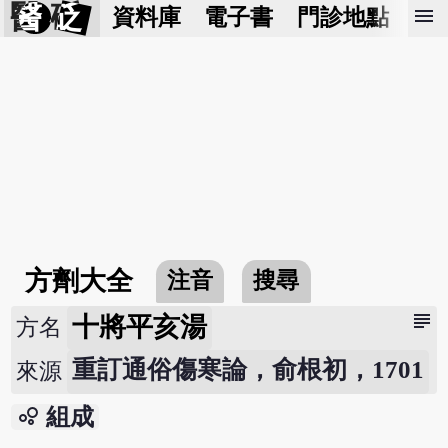
醫 砭
menu
資料庫
電子書
門診地點
預
方劑大全
注音
搜尋
subject
十將平亥湯
方名
重訂通俗傷寒論，俞根初，1701
來源
bubble_chart
組成