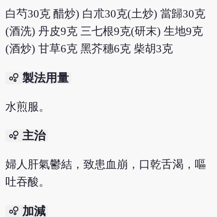
白芍30克 醋炒) 白朮30克(土炒) 當歸30克
(酒洗) 丹皮9克 三七根9克(研末) 生地9克
(酒炒) 甘草6克 黑芥穗6克 柴胡3克
bubble_chart
製法用量
水煎服。
bubble_chart
主治
婦人肝氣鬱結，致患血崩，口乾舌渴，嘔
吐吞酸。
bubble_chart
加減