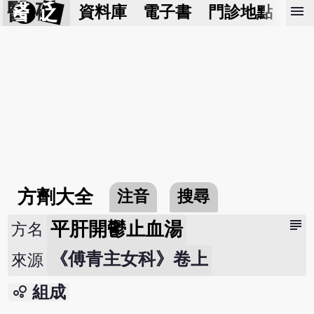
醫 砭
menu
資料庫
電子書
門診地點
預
方劑大全
注音
搜尋
subject
平肝開鬱止血湯
方名
《傅青主女科》卷上
來源
bubble_chart
組成