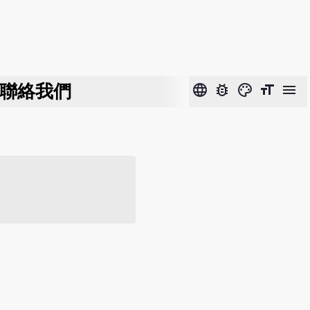
聯絡我們
language
bug_report
color_lens
format_size
menu