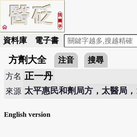
醫
砭
沈
藥
home
子
資料庫
電子書
方劑大全
注音
搜尋
正一丹
方名
太平惠民和劑局方，太醫局，107
來源
English version