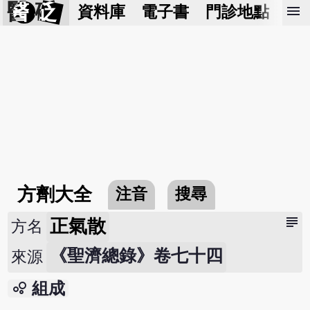
醫 砭
menu
資料庫
電子書
門診地點
預
方劑大全
注音
搜尋
subject
正氣散
方名
《聖濟總錄》卷七十四
來源
bubble_chart
組成