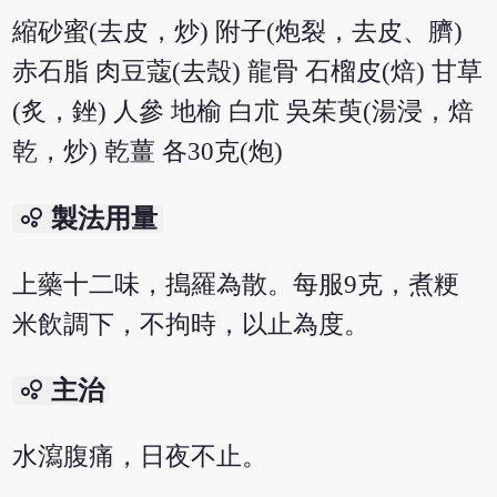
縮砂蜜(去皮，炒) 附子(炮裂，去皮、臍)
赤石脂 肉豆蔻(去殼) 龍骨 石榴皮(焙) 甘草
(炙，銼) 人參 地榆 白朮 吳茱萸(湯浸，焙
乾，炒) 乾薑 各30克(炮)
bubble_chart
製法用量
上藥十二味，搗羅為散。每服9克，煮粳
米飲調下，不拘時，以止為度。
bubble_chart
主治
水瀉腹痛，日夜不止。