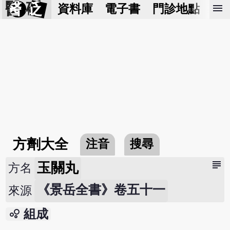
醫 砭
menu
資料庫
電子書
門診地點
預
方劑大全
注音
搜尋
subject
玉關丸
方名
《景岳全書》卷五十一
來源
bubble_chart
組成