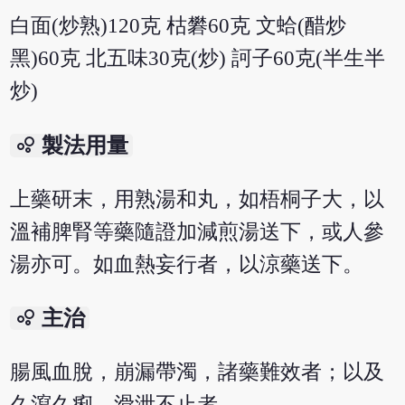
白面(炒熟)120克 枯礬60克 文蛤(醋炒
黑)60克 北五味30克(炒) 訶子60克(半生半
炒)
bubble_chart
製法用量
上藥研末，用熟湯和丸，如梧桐子大，以
溫補脾腎等藥隨證加減煎湯送下，或人參
湯亦可。如血熱妄行者，以涼藥送下。
bubble_chart
主治
腸風血脫，崩漏帶濁，諸藥難效者；以及
久瀉久痢，滑泄不止者。