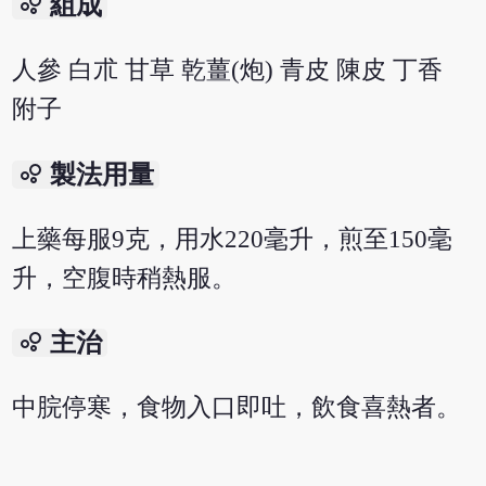
bubble_chart
組成
人參 白朮 甘草 乾薑(炮) 青皮 陳皮 丁香
附子
bubble_chart
製法用量
上藥每服9克，用水220毫升，煎至150毫
升，空腹時稍熱服。
bubble_chart
主治
中脘停寒，食物入口即吐，飲食喜熱者。