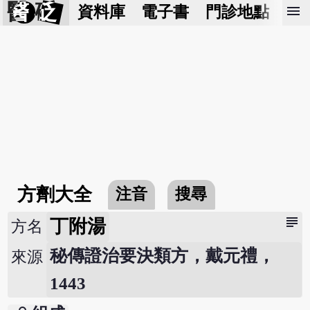
醫 砭
menu
資料庫
電子書
門診地點
預
方劑大全
注音
搜尋
subject
丁附湯
方名
秘傳證治要決類方，戴元禮，
來源
1443