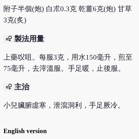
附子半個(炮) 白朮0.3克 乾薑6克(炮) 甘草
3克(炙)
bubble_chart
製法用量
上藥㕮咀。每服3克，用水150毫升，煎至
75毫升，去滓溫服。手足暖，止後服。
bubble_chart
主治
小兒臟腑虛寒，泄瀉洞利，手足厥冷。
English version