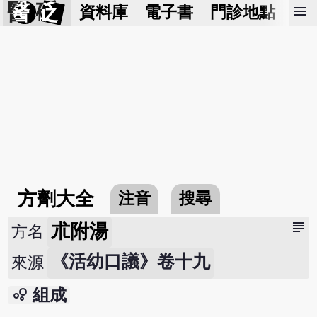
醫 砭
menu
資料庫
電子書
門診地點
預
方劑大全
注音
搜尋
subject
朮附湯
方名
《活幼口議》卷十九
來源
bubble_chart
組成