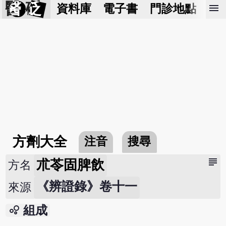
醫 砭
menu
資料庫
電子書
門診地點
預
方劑大全
注音
搜尋
subject
朮苓固脾飲
方名
《辨證錄》卷十一
來源
bubble_chart
組成