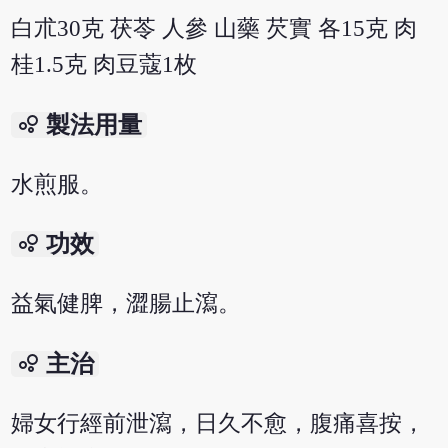
白朮30克 茯苓 人參 山藥 芡實 各15克 肉
桂1.5克 肉豆蔻1枚
bubble_chart
製法用量
水煎服。
bubble_chart
功效
益氣健脾，澀腸止瀉。
bubble_chart
主治
婦女行經前泄瀉，日久不愈，腹痛喜按，