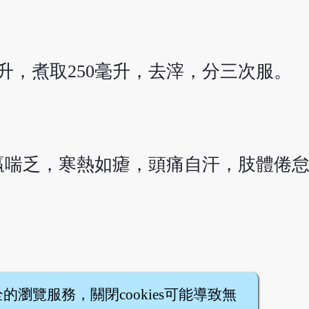
升，煮取250毫升，去滓，分三次服。
羸喘乏，寒熱如瘧，頭痛自汗，肢體倦
全的瀏覽服務，關閉cookies可能導致無