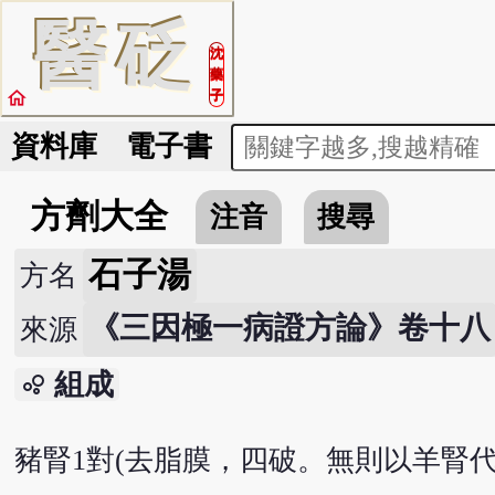
醫
砭
沈
藥
home
子
資料庫
電子書
方劑大全
注音
搜尋
石子湯
方名
《三因極一病證方論》卷十八
來源
組成
bubble_chart
豬腎1對(去脂膜，四破。無則以羊腎代之)