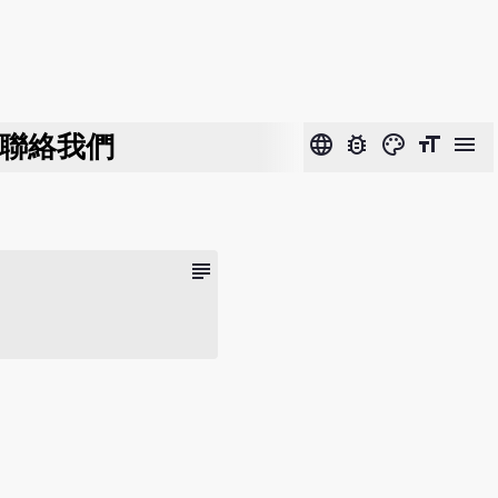
聯絡我們
language
bug_report
color_lens
format_size
menu
subject