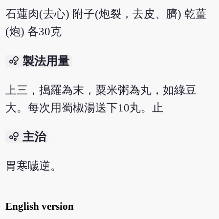
石蓮肉(去心) 附子(炮裂，去皮、臍) 乾薑
(炮) 各30克
bubble_chart
製法用量
上三，搗羅為末，粟米粥為丸，如綠豆
大。每次用蜀椒湯送下10丸。止
bubble_chart
主治
胃寒噦逆。
English version