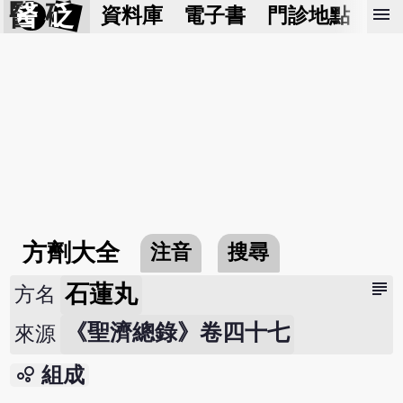
醫 砭
menu
資料庫
電子書
門診地點
預
方劑大全
注音
搜尋
subject
石蓮丸
方名
《聖濟總錄》卷四十七
來源
bubble_chart
組成