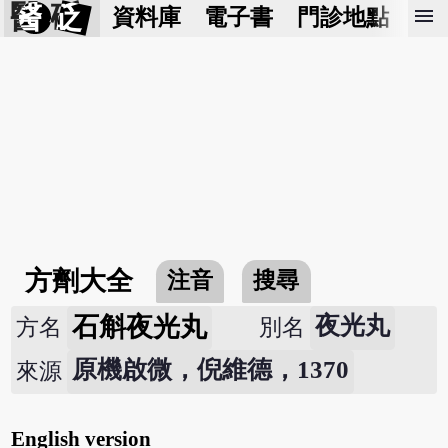
醫 砭
menu
資料庫
電子書
門診地點
預
方劑大全
注音
搜尋
石斛夜光丸
夜光丸
方名
別名
原機啟微，倪維德，1370
來源
English version